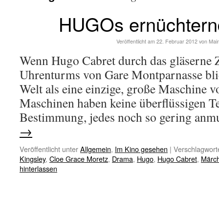
HUGOs ernüchtern
Veröffentlicht am
22. Februar 2012
von
Mai
Wenn Hugo Cabret durch das gläserne Zi
Uhrenturms von Gare Montparnasse blickt
Welt als eine einzige, große Maschine 
Maschinen haben keine überflüssigen Teil
Bestimmung, jedes noch so gering an
→
Veröffentlicht unter
Allgemein
,
Im Kino gesehen
|
Verschlagworte
Kingsley
,
Cloe Grace Moretz
,
Drama
,
Hugo
,
Hugo Cabret
,
Märc
hinterlassen