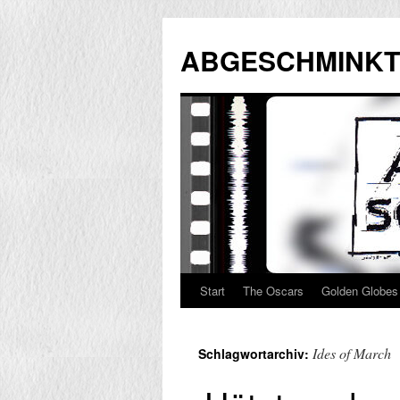
Zum
Inhalt
ABGESCHMINKT
springen
Start
The Oscars
Golden Globes
Ides of March
Schlagwortarchiv: