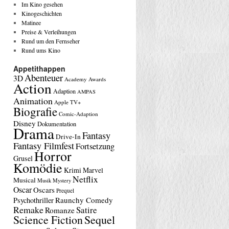
Im Kino gesehen
Kinogeschichten
Matinee
Preise & Verleihungen
Rund um den Fernseher
Rund ums Kino
Appetithappen
Abenteuer
3D
Academy Awards
Action
Adaption
AMPAS
Animation
Apple TV+
Biografie
Comic-Adaption
Disney
Dokumentation
Drama
Fantasy
Drive-In
Fantasy Filmfest
Fortsetzung
Horror
Grusel
Komödie
Krimi
Marvel
Netflix
Musical
Musik
Mystery
Oscar
Oscars
Prequel
Raunchy Comedy
Psychothriller
Remake
Satire
Romanze
Science Fiction
Sequel