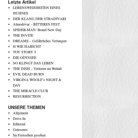
Letzte Artikel
LEBENSWEISHEITEN EINES
HUHNES
DER KLANG DER STRADIVARI
Almodóvar – BITTERES FEST
SPIDER-MAN: Brand New Day
THE INVITE
DREAMS – Gefährliches Verlangen
H WIE HABICHT
TOY STORY 5
DIE ODYSSEE
SO KLINGT DAS LEBEN
THE DISH – Verloren im Weltall
EVIL DEAD BURN
VIRGINA WOOLF’s NIGHT &
DAY
THE MIRACLE CLUB
RESURRECTION
UNSERE THEMEN
Allgemein
Drive-In
Editorial
Gelesenes
Im Fernsehen gesehen