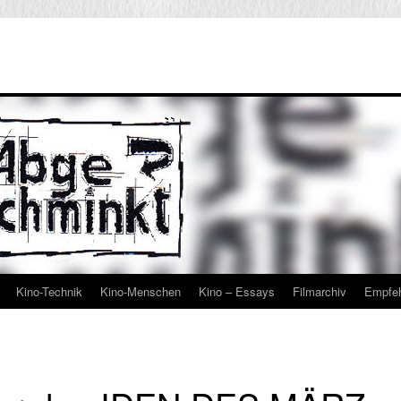
Kino-Technik
Kino-Menschen
Kino – Essays
Filmarchiv
Empfe