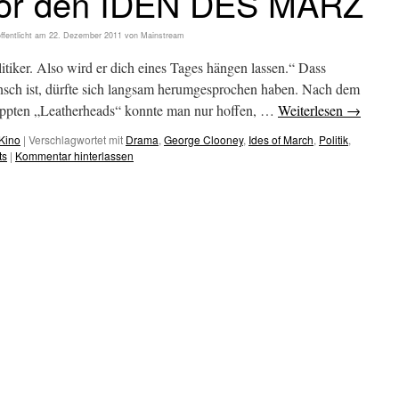
vor den IDEN DES MÄRZ
ffentlicht am
22. Dezember 2011
von
Mainstream
Politiker. Also wird er dich eines Tages hängen lassen.“ Dass
nsch ist, dürfte sich langsam herumgesprochen haben. Nach dem
loppten „Leatherheads“ konnte man nur hoffen, …
Weiterlesen
→
Kino
|
Verschlagwortet mit
Drama
,
George Clooney
,
Ides of March
,
Politik
,
ts
|
Kommentar hinterlassen