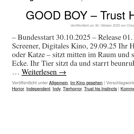
GOOD BOY – Trust Hi
Veröffentlicht am
30. Oktober 2025
von
Chic
– Bundesstart 30.10.2025 – Release 0
Screener, Digitales Kino, 29.09.25 Ihr 
oder Katze – sitzt mitten im Raum und st
Ecke. Ihr Tier sitzt da und starrt beunr
…
Weiterlesen
→
Veröffentlicht unter
Allgemein
,
Im Kino gesehen
|
Verschlagworte
Horror
,
Independent
,
Indy
,
Tierhorror
,
Trust his Instincts
|
Kommen