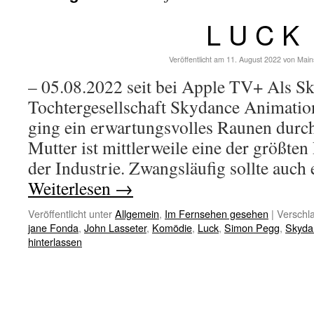
L U C K
Veröffentlicht am
11. August 2022
von
Main
– 05.08.2022 seit bei Apple TV+ Als S
Tochtergesellschaft Skydance Animation
ging ein erwartungsvolles Raunen durch
Mutter ist mittlerweile eine der größten
der Industrie. Zwangsläufig sollte auch
Weiterlesen
→
Veröffentlicht unter
Allgemein
,
Im Fernsehen gesehen
|
Verschla
jane Fonda
,
John Lasseter
,
Komödie
,
Luck
,
Simon Pegg
,
Skyda
hinterlassen