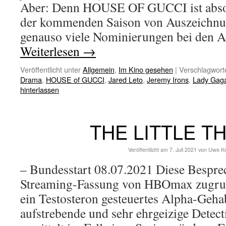
Aber: Denn HOUSE OF GUCCI ist absol
der kommenden Saison von Auszeichnung
genauso viele Nominierungen bei den
Weiterlesen
→
Veröffentlicht unter
Allgemein
,
Im Kino gesehen
|
Verschlagworte
Drama
,
HOUSE of GUCCI
,
Jared Leto
,
Jeremy Irons
,
Lady Gag
hinterlassen
THE LITTLE T
Veröffentlicht am
7. Juli 2021
von
Uwe K
– Bundesstart 08.07.2021 Diese Besprec
Streaming-Fassung von HBOmax zugrunde
ein Testosteron gesteuertes Alpha-Geha
aufstrebende und sehr ehrgeizige Detect