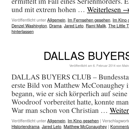
ermittelt im Fall eines Serienmörders. E
und mit extrem hohen …
Weiterlesen
Veröffentlicht unter
Allgemein
,
Im Fernsehen gesehen
,
Im Kino
Denzel Washington
,
Drama
,
Jared Leto
,
Rami Malik
,
The Little 
hinterlassen
DALLAS BUYER
Veröffentlicht am
6. Februar 2014
von
Main
DALLAS BUYERS CLUB – Bundesstart 
erste Bild von Matthew McConaughey i
begann, wie er sich körperlich auf seine
Woodroof vorbereitet hatte, konnte ma
War man schon von Christian …
Weite
Veröffentlicht unter
Allgemein
,
Im Kino gesehen
|
Verschlagworte
Historiendrama
,
Jared Leto
,
Matthew McConaughey
|
Kommentar