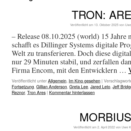
TRON: AR
Veröffentlicht am
13. Oktober 2025
von
Uwe
– Release 08.10.2025 (world) 15 Jahre 
schafft es Dillinger Systems digitale Pr
Welt zu transferieren. Doch diese digita
nur 29 Minuten stabil, und zerfallen da
Firma Encom, mit den Entwicklern …
Veröffentlicht unter
Allgemein
,
Im Kino gesehen
|
Verschlagworte
Fortsetzung
,
Gillian Anderson
,
Greta Lee
,
Jared Leto
,
Jeff Brid
Reznor
,
Tron Ares
|
Kommentar hinterlassen
MORBIU
Veröffentlicht am
2. April 2022
von
Uwe K