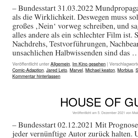
– Bundesstart 31.03.2022 Mundpropagan
als die Wirklichkeit. Deswegen muss sol
großes ‚Nein‘ vorweg schreiben, und
alles andere als ein schlechter Film ist.
Nachdrehs, Testvorführungen, Nachbear
unsachlichen Halbwissenden sind das
Veröffentlicht unter
Allgemein
,
Im Kino gesehen
|
Verschlagworte
Comic-Adaption
,
Jared Leto
,
Marvel
,
Michael keaton
,
Morbius
,
S
Kommentar hinterlassen
HOUSE OF G
Veröffentlicht am
5. Dezember 2021
von
Mai
– Bundesstart 02.12.2021 Mit Prognosen 
jeder vernünftige Autor zurück halten.