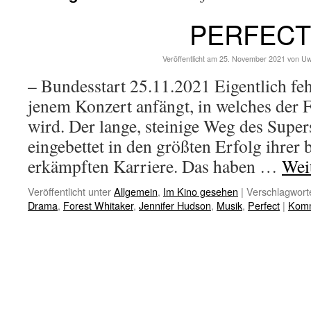
PERFECT
Veröffentlicht am
25. November 2021
von
Uw
– Bundesstart 25.11.2021 Eigentlich f
jenem Konzert anfängt, in welches de
wird. Der lange, steinige Weg des Super
eingebettet in den größten Erfolg ihrer 
erkämpften Karriere. Das haben …
Wei
Veröffentlicht unter
Allgemein
,
Im Kino gesehen
|
Verschlagworte
Drama
,
Forest Whitaker
,
Jennifer Hudson
,
Musik
,
Perfect
|
Komm