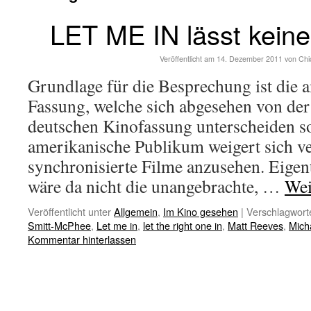
LET ME IN lässt kein
Veröffentlicht am
14. Dezember 2011
von
Chi
Grundlage für die Besprechung ist die
Fassung, welche sich abgesehen von der
deutschen Kinofassung unterscheiden so
amerikanische Publikum weigert sich v
synchronisierte Filme anzusehen. Eigent
wäre da nicht die unangebrachte, …
Wei
Veröffentlicht unter
Allgemein
,
Im Kino gesehen
|
Verschlagworte
Smitt-McPhee
,
Let me in
,
let the right one in
,
Matt Reeves
,
Mich
Kommentar hinterlassen