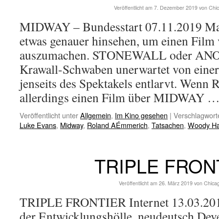
Veröffentlicht am
7. Dezember 2019
von
Chi
MIDWAY – Bundesstart 07.11.2019 Man
etwas genauer hinsehen, um einen Fil
auszumachen. STONEWALL oder AN
Krawall-Schwaben unerwartet von einer
jenseits des Spektakels entlarvt. Wen
allerdings einen Film über MIDWAY 
Veröffentlicht unter
Allgemein
,
Im Kino gesehen
|
Verschlagworte
Luke Evans
,
Midway
,
Roland AÉmmerich
,
Tatsachen
,
Woody Ha
TRIPLE FRON
Veröffentlicht am
26. März 2019
von
Chica
TRIPLE FRONTIER Internet 13.03.201
der Entwicklungshölle, neudeutsch Deve