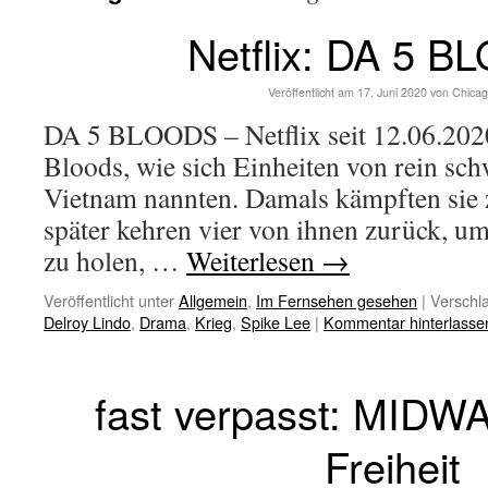
Netflix: DA 5 
Veröffentlicht am
17. Juni 2020
von
Chicag
DA 5 BLOODS – Netflix seit 12.06.202
Bloods, wie sich Einheiten von rein sch
Vietnam nannten. Damals kämpften sie z
später kehren vier von ihnen zurück, u
zu holen, …
Weiterlesen
→
Veröffentlicht unter
Allgemein
,
Im Fernsehen gesehen
|
Verschla
Delroy Lindo
,
Drama
,
Krieg
,
Spike Lee
|
Kommentar hinterlasse
fast verpasst: MIDWA
Freiheit