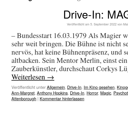
Drive-In: MA
Veröffentlicht am
5. September 2022
von
Mai
– Bundesstart 16.03.1979 Als Magier w
sehr weit bringen. Die Bühne ist nicht se
nervös, hat keine Bühnenpräsenz, und se
altbacken. Sein Mentor Merlin, einst ein
Zauberkünstler, durchschaut Corkys 
Weiterlesen
→
Veröffentlicht unter
Allgemein
,
Drive-In
,
Im Kino gesehen
,
Kinog
Ann-Margret
,
Anthony Hopkins
,
Drive-In
,
Horror
,
Magic
,
Psychoth
Attenborough
|
Kommentar hinterlassen