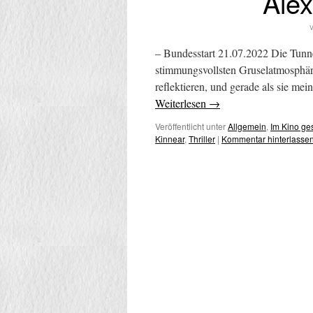
Ale
V
– Bundesstart 21.07.2022 Die Tunnel
stimmungsvollsten Gruselatmosphäre
reflektieren, und gerade als sie m
Weiterlesen
→
Veröffentlicht unter
Allgemein
,
Im Kino g
Kinnear
,
Thriller
|
Kommentar hinterlasse