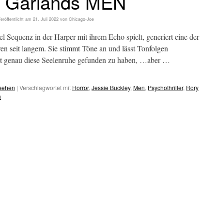
x Garlands MEN
eröffentlicht am
21. Juli 2022
von
Chicago-Joe
 Sequenz in der Harper mit ihrem Echo spielt, generiert eine der
n seit langem. Sie stimmt Töne an und lässt Tonfolgen
eint genau diese Seelenruhe gefunden zu haben, …aber …
esehen
|
Verschlagwortet mit
Horror
,
Jessie Buckley
,
Men
,
Psychothriller
,
Rory
n