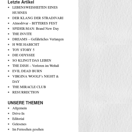
Letzte Artikel
LEBENSWEISHEITEN EINES
HUHNES
DER KLANG DER STRADIVARI
Almodóvar – BITTERES FEST
SPIDER-MAN: Brand New Day
THE INVITE
DREAMS – Gefährliches Verlangen
H WIE HABICHT
TOY STORY 5
DIE ODYSSEE
SO KLINGT DAS LEBEN
THE DISH – Verloren im Weltall
EVIL DEAD BURN
VIRGINA WOOLF’s NIGHT &
DAY
THE MIRACLE CLUB
RESURRECTION
UNSERE THEMEN
Allgemein
Drive-In
Editorial
Gelesenes
Im Fernsehen gesehen