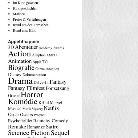
Im Kino gesehen
Kinogeschichten
Matinee
Preise & Verleihungen
Rund um den Fernseher
Rund ums Kino
Appetithappen
Abenteuer
3D
Academy Awards
Action
Adaption
AMPAS
Animation
Apple TV+
Biografie
Comic-Adaption
Disney
Dokumentation
Drama
Fantasy
Drive-In
Fantasy Filmfest
Fortsetzung
Horror
Grusel
Komödie
Krimi
Marvel
Netflix
Musical
Musik
Mystery
Oscar
Oscars
Prequel
Raunchy Comedy
Psychothriller
Remake
Satire
Romanze
Science Fiction
Sequel