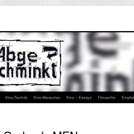
Kino-Technik
Kino-Menschen
Kino – Essays
Filmarchiv
Empfe