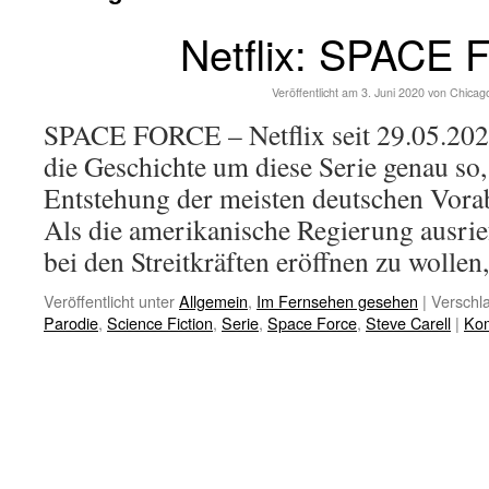
Netflix: SPACE
Veröffentlicht am
3. Juni 2020
von
Chicag
SPACE FORCE – Netflix seit 29.05.2020
die Geschichte um diese Serie genau so,
Entstehung der meisten deutschen Vorab
Als die amerikanische Regierung ausrie
bei den Streitkräften eröffnen zu wolle
Veröffentlicht unter
Allgemein
,
Im Fernsehen gesehen
|
Verschla
Parodie
,
Science Fiction
,
Serie
,
Space Force
,
Steve Carell
|
Kom