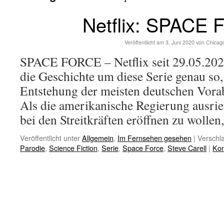
Netflix: SPACE
Veröffentlicht am
3. Juni 2020
von
Chicag
SPACE FORCE – Netflix seit 29.05.2020
die Geschichte um diese Serie genau so,
Entstehung der meisten deutschen Vorab
Als die amerikanische Regierung ausrie
bei den Streitkräften eröffnen zu wolle
Veröffentlicht unter
Allgemein
,
Im Fernsehen gesehen
|
Verschla
Parodie
,
Science Fiction
,
Serie
,
Space Force
,
Steve Carell
|
Kom