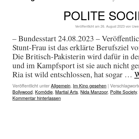
POLITE SOC
Veröffentlicht am
26. August 2023
von
Uwe
– Bundesstart 24.08.2023 – Veröffentl
Stunt-Frau ist das erklärte Berufsziel 
Die Britisch-Pakisterin wird dafür in de
und im Kampfsport ist sie auch nicht ge
Ria ist wild entschlossen, hat sogar …
W
Veröffentlicht unter
Allgemein
,
Im Kino gesehen
|
Verschlagworte
Bollywood
,
Komödie
,
Martial Arts
,
Nida Manzoor
,
Polite Society
Kommentar hinterlassen