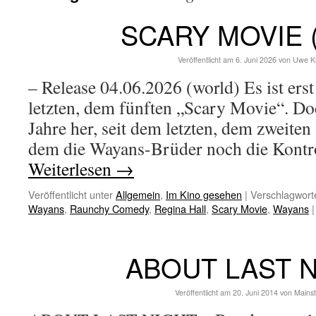
SCARY MOVIE (
Veröffentlicht am
6. Juni 2026
von
Uwe K
– Release 04.06.2026 (world) Es ist erst
letzten, dem fünften „Scary Movie“. Doc
Jahre her, seit dem letzten, dem zweite
dem die Wayans-Brüder noch die Kontro
Weiterlesen
→
Veröffentlicht unter
Allgemein
,
Im Kino gesehen
|
Verschlagworte
Wayans
,
Raunchy Comedy
,
Regina Hall
,
Scary Movie
,
Wayans
|
ABOUT LAST 
Veröffentlicht am
20. Juni 2014
von
Mains