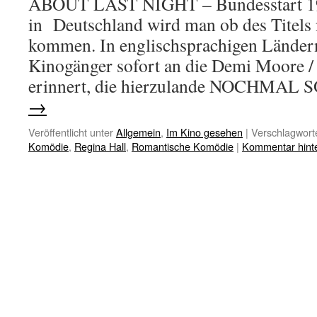
ABOUT LAST NIGHT – Bundesstart 19
in Deutschland wird man ob des Titels 
kommen. In englischsprachigen Ländern
Kinogänger sofort an die Demi Moore
erinnert, die hierzulande NOCHMAL
→
Veröffentlicht unter
Allgemein
,
Im Kino gesehen
|
Verschlagworte
Komödie
,
Regina Hall
,
Romantische Komödie
|
Kommentar hint