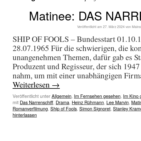
Matinee: DAS NAR
Veröffentlicht am
27. März 2024
von
Mains
SHIP OF FOOLS – Bundesstart 01.10.1
28.07.1965 Für die schwierigen, die kom
unangenehmen Themen, dafür gab es St
Produzent und Regisseur, der sich 194
nahm, um mit einer unabhängigen Firm
Weiterlesen
→
Veröffentlicht unter
Allgemein
,
Im Fernsehen gesehen
,
Im Kino
mit
Das Narrenschiff
,
Drama
,
Heinz Rühmann
,
Lee Marvin
,
Mati
Romanverfilmung
,
Ship of Fools
,
Simon Signoret
,
Stanley Kram
hinterlassen