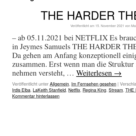
THE HARDER TH
Veröffentlicht am
15. November 2021
von
Ma
– ab 05.11.2021 bei NETFLIX Es brauch
in Jeymes Samuels THE HARDER THE
Da gehen am Anfang konzeptionell einig
zusammen. Erst wenn man die Struktur i
nehmen versteht, …
Weiterlesen
→
Veröffentlicht unter
Allgemein
,
Im Fernsehen gesehen
|
Verschla
Irdis Elba
,
LaKeith Stanfield
,
Netflix
,
Regina King
,
Stream
,
THE 
Kommentar hinterlassen