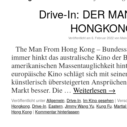
Drive-In: DER M
HONGKON
Veröffentlicht am
6. Februar 2022
von
Main
The Man From Hong Kong – Bundessta
immer hinkt das australische Kino der B
amerikanischen Massentauglichkeit hint
europäische Kino schlägt sich mit sein
künstlerisch übersteigerten Ansprüchen
Markt besser. Die …
Weiterlesen
→
Veröffentlicht unter
Allgemein
,
Drive-In
,
Im Kino gesehen
|
Versc
Hongkong
,
Drive-In
,
Eastern
,
Jimmy Wang Yu
,
Kung Fu
,
Martial
Hong Kong
|
Kommentar hinterlassen