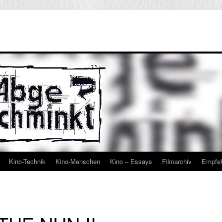
Kino-Technik
Kino-Menschen
Kino – Essays
Filmarchiv
Empfe