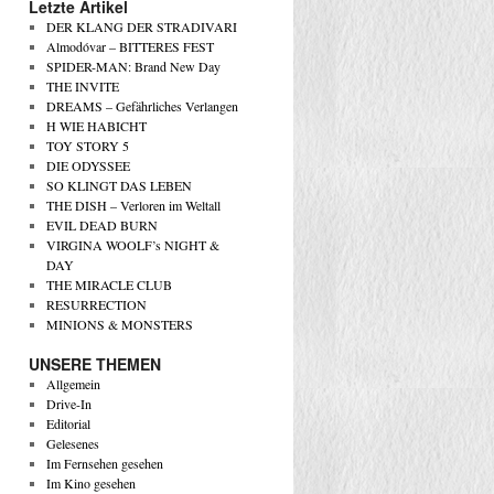
Letzte Artikel
DER KLANG DER STRADIVARI
Almodóvar – BITTERES FEST
SPIDER-MAN: Brand New Day
THE INVITE
DREAMS – Gefährliches Verlangen
H WIE HABICHT
TOY STORY 5
DIE ODYSSEE
SO KLINGT DAS LEBEN
THE DISH – Verloren im Weltall
EVIL DEAD BURN
VIRGINA WOOLF’s NIGHT &
DAY
THE MIRACLE CLUB
RESURRECTION
MINIONS & MONSTERS
UNSERE THEMEN
Allgemein
Drive-In
Editorial
Gelesenes
Im Fernsehen gesehen
Im Kino gesehen