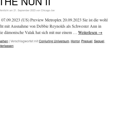
THE NUN II
fentlicht am
21. September 2023
von
Chicago-Joe
 07.09.2023 (US) Preview Metroplex 20.09.2023 Sie ist die wohl
eicht mit Ausnahme von Debbie Reynolds als Schwester Ann in
ämonische Valak hat sich mit nur einem …
Weiterlesen
→
esehen
|
Verschlagwortet mit
Conjuring Universum
,
Horror
,
Prequel
,
Sequel
,
terlassen