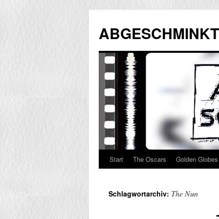
Zum
Inhalt
ABGESCHMINKT
springen
Start
The Oscars
Golden Globes
The Nun
Schlagwortarchiv: