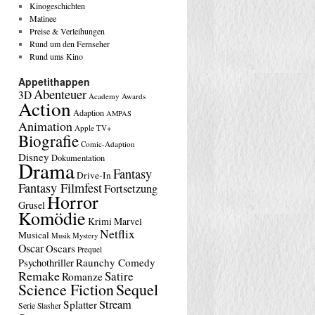
Kinogeschichten
Matinee
Preise & Verleihungen
Rund um den Fernseher
Rund ums Kino
Appetithappen
Abenteuer
3D
Academy Awards
Action
Adaption
AMPAS
Animation
Apple TV+
Biografie
Comic-Adaption
Disney
Dokumentation
Drama
Fantasy
Drive-In
Fantasy Filmfest
Fortsetzung
Horror
Grusel
Komödie
Krimi
Marvel
Netflix
Musical
Musik
Mystery
Oscar
Oscars
Prequel
Raunchy Comedy
Psychothriller
Remake
Satire
Romanze
Science Fiction
Sequel
Stream
Splatter
Serie
Slasher