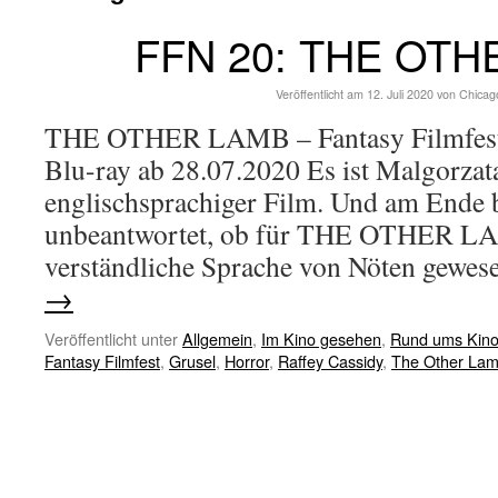
FFN 20: THE OTH
Veröffentlicht am
12. Juli 2020
von
Chicag
THE OTHER LAMB – Fantasy Filmfest
Blu-ray ab 28.07.2020 Es ist Malgorza
englischsprachiger Film. Und am Ende b
unbeantwortet, ob für THE OTHER LA
verständliche Sprache von Nöten gewe
→
Veröffentlicht unter
Allgemein
,
Im Kino gesehen
,
Rund ums Kin
Fantasy Filmfest
,
Grusel
,
Horror
,
Raffey Cassidy
,
The Other La