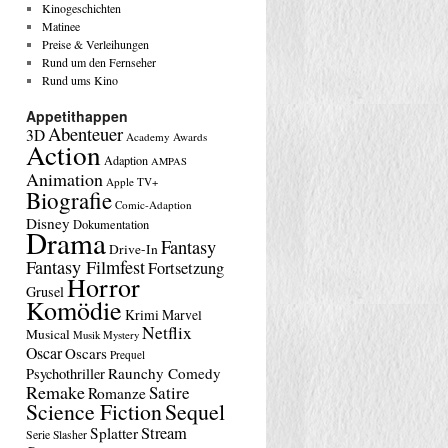
Kinogeschichten
Matinee
Preise & Verleihungen
Rund um den Fernseher
Rund ums Kino
Appetithappen
Abenteuer
3D
Academy Awards
Action
Adaption
AMPAS
Animation
Apple TV+
Biografie
Comic-Adaption
Disney
Dokumentation
Drama
Fantasy
Drive-In
Fantasy Filmfest
Fortsetzung
Horror
Grusel
Komödie
Krimi
Marvel
Netflix
Musical
Musik
Mystery
Oscar
Oscars
Prequel
Raunchy Comedy
Psychothriller
Remake
Satire
Romanze
Science Fiction
Sequel
Stream
Splatter
Serie
Slasher