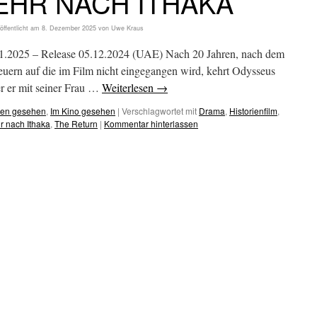
HR NACH ITHAKA
öffentlicht am
8. Dezember 2025
von
Uwe Kraus
2025 – Release 05.12.2024 (UAE) Nach 20 Jahren, nach dem
uern auf die im Film nicht eingegangen wird, kehrt Odysseus
er er mit seiner Frau …
Weiterlesen
→
hen gesehen
,
Im Kino gesehen
|
Verschlagwortet mit
Drama
,
Historienfilm
,
r nach Ithaka
,
The Return
|
Kommentar hinterlassen