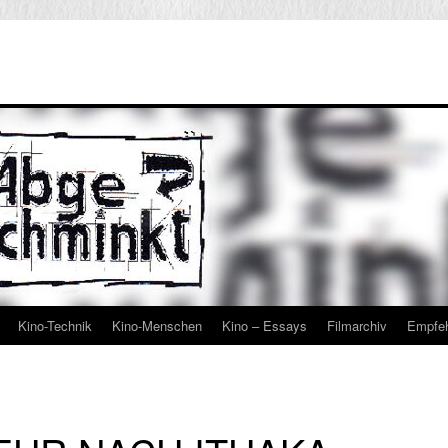
Kino-Technik
Kino-Menschen
Kino – Essays
Filmarchiv
Empfe