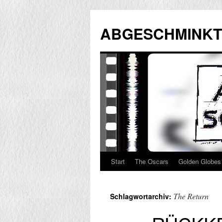
Zum
Inhalt
ABGESCHMINKT
springen
Start
The Oscars
Golden Globes
The Return
Schlagwortarchiv: