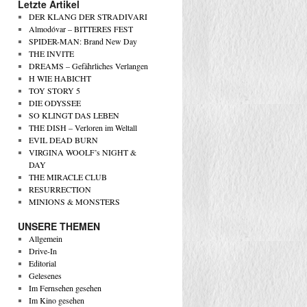
Letzte Artikel
DER KLANG DER STRADIVARI
Almodóvar – BITTERES FEST
SPIDER-MAN: Brand New Day
THE INVITE
DREAMS – Gefährliches Verlangen
H WIE HABICHT
TOY STORY 5
DIE ODYSSEE
SO KLINGT DAS LEBEN
THE DISH – Verloren im Weltall
EVIL DEAD BURN
VIRGINA WOOLF’s NIGHT &
DAY
THE MIRACLE CLUB
RESURRECTION
MINIONS & MONSTERS
UNSERE THEMEN
Allgemein
Drive-In
Editorial
Gelesenes
Im Fernsehen gesehen
Im Kino gesehen