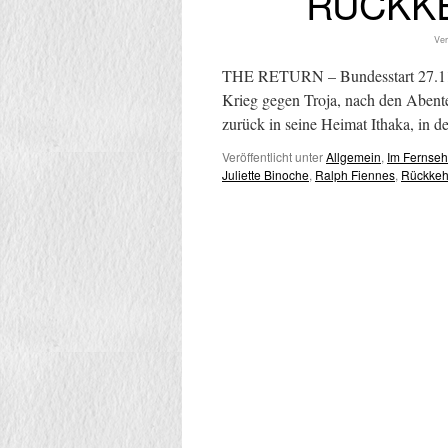
RÜCKKE
Ver
THE RETURN – Bundesstart 27.11.
Krieg gegen Troja, nach den Abente
zurück in seine Heimat Ithaka, in d
Veröffentlicht unter
Allgemein
,
Im Fernse
Juliette Binoche
,
Ralph Fiennes
,
Rückkeh