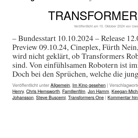
TRANSFORMER
Veröffentlicht am
10. Oktober 2024
von
Uwe
– Bundesstart 10.10.2024 – Release 1
Preview 09.10.24, Cineplex, Fürth Nein
wird nicht geklärt, ob Transformers Ro
sind. Von einfühlsamen Robotern ist im
Doch bei den Sprüchen, welche die ju
Veröffentlicht unter
Allgemein
,
Im Kino gesehen
|
Verschlagworte
Henry
,
Chris Hemsworth
,
Familienfilm
,
Jon Hamm
,
Keegan-Mich
Johansson
,
Steve Buscemi
,
Transformers One
|
Kommentar hin