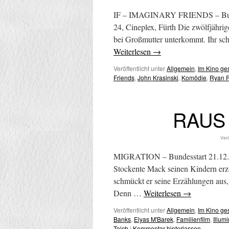
IF – IMAGINARY FRIENDS – Bundes
24, Cineplex, Fürth Die zwölfjährig
bei Großmutter unterkommt. Ihr sch
Weiterlesen
→
Veröffentlicht unter
Allgemein
,
Im Kino g
Friends
,
John Krasinski
,
Komödie
,
Ryan 
RAUS
Verö
MIGRATION – Bundesstart 21.12.20
Stockente Mack seinen Kindern erz
schmückt er seine Erzählungen aus, 
Denn …
Weiterlesen
→
Veröffentlicht unter
Allgemein
,
Im Kino g
Banks
,
Elyas M'Barek
,
Familienfilm
,
Illum
Teich
|
Kommentar hinterlassen