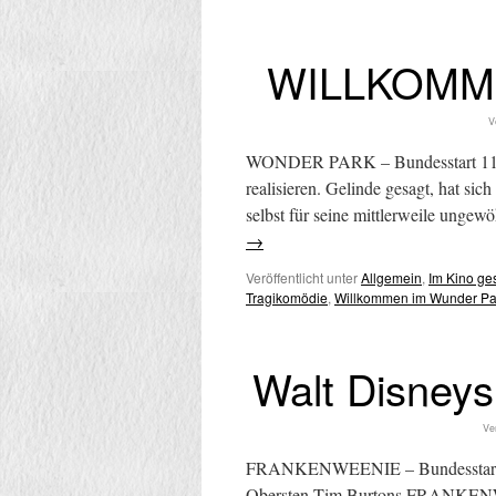
WILLKOMM
V
WONDER PARK – Bundesstart 11.
realisieren. Gelinde gesagt, hat 
selbst für seine mittlerweile ung
→
Veröffentlicht unter
Allgemein
,
Im Kino g
Tragikomödie
,
Willkommen im Wunder Pa
Walt Disne
Ver
FRANKENWEENIE – Bundesstart 24.
Obersten Tim Burtons FRANKENWE