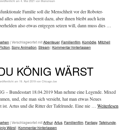
Veröffentlicht am
4. Mai 2021
von
Mainstream
nktionale Familie soll die Menschheit vor der Roboter-
d alles andere als bereit dazu, aber ihnen bleibt auch kein
helden also etwas entgegen setzen will, dann muss dies …
esehen
|
Verschlagwortet mit
Abenteuer
,
Familienfilm
,
Komödie
,
Mitchell
Fiction
,
Sony Animation
,
Stream
|
Kommentar hinterlassen
DU KÖNIG WÄRST
eröffentlicht am
19. April 2019
von
Chicago-Joe
Bundesstart 18.04.2019 Man nehme eine Legende. Mixed
mmen, und, ehe man sich versieht, hat man etwas Neues
t ist. Artus und die Ritter der Tafelrunde. Eine nie …
Weiterlesen
esehen
|
Verschlagwortet mit
Arthur
,
Artus
,
Familienfilm
,
Fantasy
,
Tafelrunde
,
nig Wärst
|
Kommentar hinterlassen