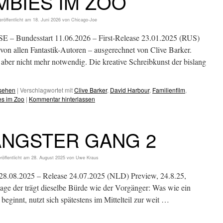
MBIES IM ZOO
eröffentlicht am
18. Juni 2026
von
Chicago-Joe
undesstart 11.06.2026 – First-Release 23.01.2025 (RUS)
von allen Fantastik-Autoren – ausgerechnet von Clive Barker.
 aber nicht mehr notwendig. Die kreative Schreibkunst der bislang
esehen
|
Verschlagwortet mit
Clive Barker
,
David Harbour
,
Familienfilm
,
s im Zoo
|
Kommentar hinterlassen
ANGSTER GANG 2
röffentlicht am
28. August 2025
von
Uwe Kraus
.08.2025 – Release 24.07.2025 (NLD) Preview, 24.8.25,
age der trägt dieselbe Bürde wie der Vorgänger: Was wie ein
beginnt, nutzt sich spätestens im Mittelteil zur weit …