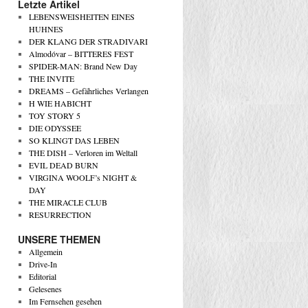
Letzte Artikel
LEBENSWEISHEITEN EINES
HUHNES
DER KLANG DER STRADIVARI
Almodóvar – BITTERES FEST
SPIDER-MAN: Brand New Day
THE INVITE
DREAMS – Gefährliches Verlangen
H WIE HABICHT
TOY STORY 5
DIE ODYSSEE
SO KLINGT DAS LEBEN
THE DISH – Verloren im Weltall
EVIL DEAD BURN
VIRGINA WOOLF’s NIGHT &
DAY
THE MIRACLE CLUB
RESURRECTION
UNSERE THEMEN
Allgemein
Drive-In
Editorial
Gelesenes
Im Fernsehen gesehen