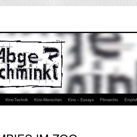
Kino-Technik
Kino-Menschen
Kino – Essays
Filmarchiv
Empfe