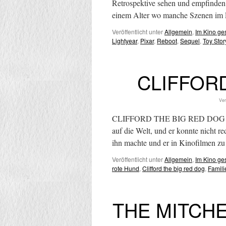
Retrospektive sehen und empfinden 
einem Alter wo manche Szenen im 
Veröffentlicht unter
Allgemein
,
Im Kino g
Lightyear
,
Pixar
,
Reboot
,
Sequel
,
Toy Stor
CLIFFORD 
Ver
CLIFFORD THE BIG RED DOG – Bund
auf die Welt, und er konnte nicht re
ihn machte und er in Kinofilmen 
Veröffentlicht unter
Allgemein
,
Im Kino g
rote Hund
,
Clifford the big red dog
,
Famili
THE MITCHE