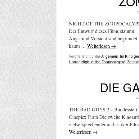
ZO
V
NIGHT OF THE ZOOPOCALYPSE – B
Der Entwurf dieses Films stammt – 
Angst und Vorsicht sind begründet,
kaum …
Weiterlesen
→
Veröffentlicht unter
Allgemein
,
Im Kino g
Horror
,
Night of the Zoopocalypse
,
Zombie
DIE G
Ve
THE BAD GUYS 2 – Bundesstart 28
Cineplex Fürth Die zweite Kinoaufl
vielversprechender und starker Film 
Weiterlesen
→