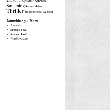
Stream
Splatter
Serie
Slasher
Streaming
Superhelden
Thriller
Tragikomödie
Western
Anmeldung + Meta
Anmelden
Eintrags-Feed
Kommentar-Feed
WordPress.org