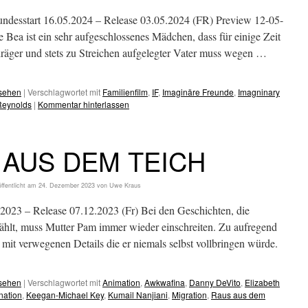
start 16.05.2024 – Release 03.05.2024 (FR) Preview 12-05-
e Bea ist ein sehr aufgeschlossenes Mädchen, dass für einige Zeit
räger und stets zu Streichen aufgelegter Vater muss wegen …
esehen
|
Verschlagwortet mit
Familienfilm
,
IF
,
Imaginäre Freunde
,
Imagninary
Reynolds
|
Kommentar hinterlassen
 AUS DEM TEICH
ffentlicht am
24. Dezember 2023
von
Uwe Kraus
23 – Release 07.12.2023 (Fr) Bei den Geschichten, die
ählt, muss Mutter Pam immer wieder einschreiten. Zu aufregend
mit verwegenen Details die er niemals selbst vollbringen würde.
esehen
|
Verschlagwortet mit
Animation
,
Awkwafina
,
Danny DeVito
,
Elizabeth
ination
,
Keegan-Michael Key
,
Kumail Nanjiani
,
Migration
,
Raus aus dem