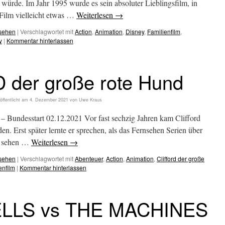
würde. Im Jahr 1995 wurde es sein absoluter Lieblingsfilm, in
Film vielleicht etwas …
Weiterlesen
→
esehen
|
Verschlagwortet mit
Action
,
Animation
,
Disney
,
Familienfilm
,
y
|
Kommentar hinterlassen
der große rote Hund
öffentlicht am
4. Dezember 2021
von
Uwe Kraus
esstart 02.12.2021 Vor fast sechzig Jahren kam Clifford
den. Erst später lernte er sprechen, als das Fernsehen Serien über
zu sehen …
Weiterlesen
→
esehen
|
Verschlagwortet mit
Abenteuer
,
Action
,
Animation
,
Clifford der große
enfilm
|
Kommentar hinterlassen
LLS vs THE MACHINES