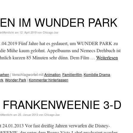
EN IM WUNDER PARK
eröffentlicht am
12. April 2019
von
Chicago-Joe
04.2019 Fünf Jahre hat es gedauert, um WUNDER PARK zu
sich die Mühe kaum gelohnt. Appelbaums und Nemecs Drehbuch ist
ewöhnlich kurzen 85 Minuten sehr dünn. Dem Film …
Weiterlesen
esehen
|
Verschlagwortet mit
Animation
,
Familienfilm
,
Komödie Drama
,
rk
,
Wonder Park
|
Kommentar hinterlassen
ys FRANKENWEENIE 3-D
öffentlicht am
25. Januar 2013
von
Chicago-Joe
01.2013 Vor fast dreißig Jahren verwarfen die Disney-
ENIE, der unter dem Buena-Vista-Label produziert worden