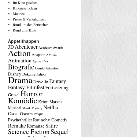
Im Kino gesehen
Kinogeschichten
Matinee
Preise & Verleihungen
Rund um den Fernseher
Rund ums Kino
Appetithappen
Abenteuer
3D
Academy Awards
Action
Adaption
AMPAS
Animation
Apple TV+
Biografie
Comic-Adaption
Disney
Dokumentation
Drama
Fantasy
Drive-In
Fantasy Filmfest
Fortsetzung
Horror
Grusel
Komödie
Krimi
Marvel
Netflix
Musical
Musik
Mystery
Oscar
Oscars
Prequel
Raunchy Comedy
Psychothriller
Remake
Satire
Romanze
Science Fiction
Sequel