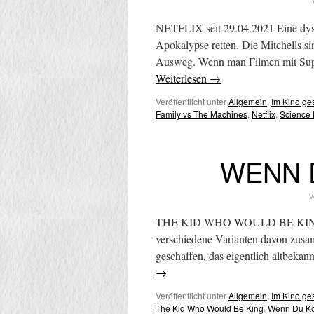
NETFLIX seit 29.04.2021 Eine dysfu
Apokalypse retten. Die Mitchells sin
Ausweg. Wenn man Filmen mit Super
Weiterlesen
→
Veröffentlicht unter
Allgemein
,
Im Kino g
Family vs The Machines
,
Netflix
,
Science 
WENN 
V
THE KID WHO WOULD BE KING – 
verschiedene Varianten davon zusa
geschaffen, das eigentlich altbekann
→
Veröffentlicht unter
Allgemein
,
Im Kino g
The Kid Who Would Be King
,
Wenn Du Kö