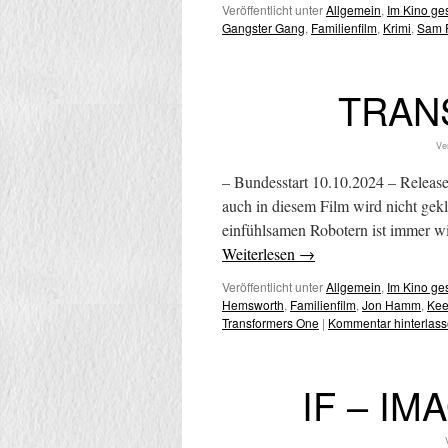
Veröffentlicht unter
Allgemein
,
Im Kino g
Gangster Gang
,
Familienfilm
,
Krimi
,
Sam 
TRAN
Ve
– Bundesstart 10.10.2024 – Releas
auch in diesem Film wird nicht gek
einfühlsamen Robotern ist immer w
Weiterlesen
→
Veröffentlicht unter
Allgemein
,
Im Kino g
Hemsworth
,
Familienfilm
,
Jon Hamm
,
Kee
Transformers One
|
Kommentar hinterlas
IF – I