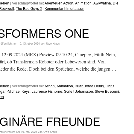
esehen
|
Verschlagwortet mit
Abenteuer
,
Action
,
Animation
,
Awkwafina
,
Die
Rockwell
,
The Bad Guys 2
|
Kommentar hinterlassen
SFORMERS ONE
röffentlicht am
10. Oktober 2024
von
Uwe Kraus
e 12.09.2024 (MEX) Preview 09.10.24, Cineplex, Fürth Nein,
lärt, ob Transformers Roboter oder Lebewesen sind. Von
ieder die Rede. Doch bei den Sprüchen, welche die jungen …
esehen
|
Verschlagwortet mit
Action
,
Animation
,
Brian Tyree Henry
,
Chris
gan-Michael Keys
,
Laurence Fishbrne
,
Scrlett Johansson
,
Steve Buscemi
,
sen
MAGINÄRE FREUNDE
Veröffentlicht am
16. Mai 2024
von
Uwe Kraus