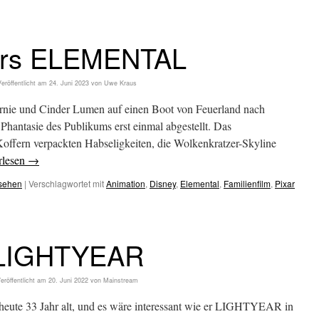
ars ELEMENTAL
Veröffentlicht am
24. Juni 2023
von
Uwe Kraus
rnie und Cinder Lumen auf einen Boot von Feuerland nach
Phantasie des Publikums erst einmal abgestellt. Das
offern verpackten Habseligkeiten, die Wolkenkratzer-Skyline
rlesen
→
esehen
|
Verschlagwortet mit
Animation
,
Disney
,
Elemental
,
Familienfilm
,
Pixar
LIGHTYEAR
eröffentlicht am
20. Juni 2022
von
Mainstream
heute 33 Jahr alt, und es wäre interessant wie er LIGHTYEAR in