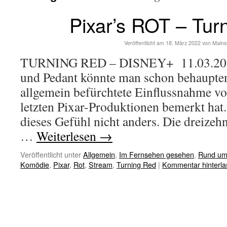
Pixar’s ROT – Tur
Veröffentlicht am
18. März 2022
von
Mains
TURNING RED – DISNEY+ 11.03.2022
und Pedant könnte man schon behaupten
allgemein befürchtete Einflussnahme vo
letzten Pixar-Produktionen bemerkt hat
dieses Gefühl nicht anders. Die dreizehn
…
Weiterlesen
→
Veröffentlicht unter
Allgemein
,
Im Fernsehen gesehen
,
Rund um
Komödie
,
Pixar
,
Rot
,
Stream
,
Turning Red
|
Kommentar hinterla