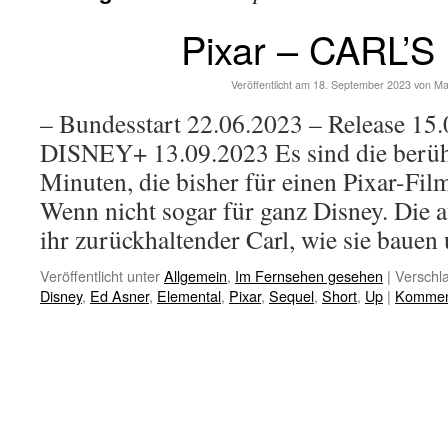
Pixar – CARL’S
Veröffentlicht am
18. September 2023
von
Ma
– Bundesstart 22.06.2023 – Release 15
DISNEY+ 13.09.2023 Es sind die berüh
Minuten, die bisher für einen Pixar-Fil
Wenn nicht sogar für ganz Disney. Die 
ihr zurückhaltender Carl, wie sie baue
Veröffentlicht unter
Allgemein
,
Im Fernsehen gesehen
|
Verschla
Disney
,
Ed Asner
,
Elemental
,
Pixar
,
Sequel
,
Short
,
Up
|
Komment