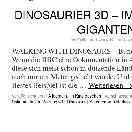
DINOSAURIER 3D – I
GIGANTE
Veröffentlicht am
1. Januar 2014
von
Chica
WALKING WITH DINOSAURS – Bundes
Wenn die BBC eine Dokumentation in Au
diese sich meist schon in dutzende Länd
auch nur ein Meter gedreht wurde. Und
Bestes Beispiel ist die …
Weiterlesen
Veröffentlicht unter
Allgemein
,
Im Kino gesehen
|
Verschlagworte
Dokumentation
,
Walking with Dinosaurs
|
Kommentar hinterlass