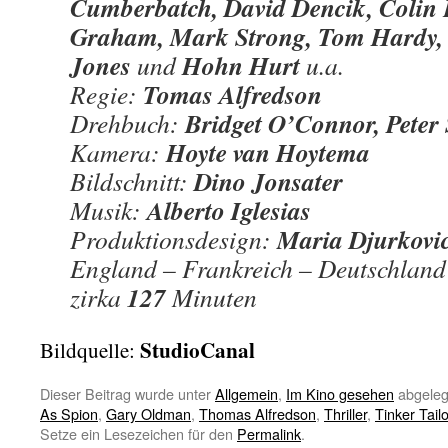
Cumberbatch, David Dencik, Colin 
Graham, Mark Strong, Tom Hardy, 
Jones
Hohn Hurt
und
u.a.
Tomas Alfredson
Regie:
Bridget O’Connor, Peter
Drehbuch:
Hoyte van Hoytema
Kamera:
Dino Jonsater
Bildschnitt:
Alberto Iglesias
Musik:
Maria Djurkovi
Produktionsdesign:
England – Frankreich – Deutschland
127
zirka
Minuten
StudioCanal
Bildquelle:
Dieser Beitrag wurde unter
Allgemein
,
Im Kino gesehen
abgeleg
As Spion
,
Gary Oldman
,
Thomas Alfredson
,
Thriller
,
Tinker Tail
Setze ein Lesezeichen für den
Permalink
.