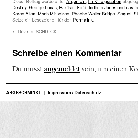
Dieser Beitrag wurde unter
Allgemein
,
Im Kino gesehen
abgeleg
Destiny
,
George Lucas
,
Harrison Ford
,
Indiana Jones und das r
Karen Allen
,
Mads Mikkelsen
,
Phoebe Waller-Bridge
,
Sequel
,
St
Setze ein Lesezeichen für den
Permalink
.
←
Drive-In: SCHLOCK
Schreibe einen Kommentar
Du musst
angemeldet
sein, um einen K
ABGESCHMINKT
Impressum / Datenschutz