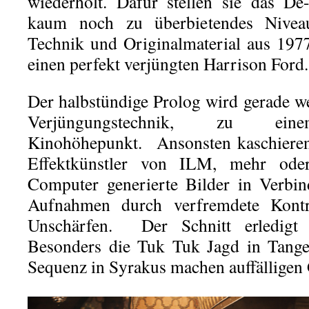
wiederholt. Dafür stellen sie das De
kaum noch zu überbietendes Niveau
Technik und Originalmaterial aus 197
einen perfekt verjüngten Harrison Ford.
Der halbstündige Prolog wird gerade w
Verjüngungstechnik, zu eine
Kinohöhepunkt. Ansonsten kaschieren 
Effektkünstler von ILM, mehr oder
Computer generierte Bilder in Verbi
Aufnahmen durch verfremdete Kontr
Unschärfen. Der Schnitt erledigt 
Besonders die Tuk Tuk Jagd in Tange
Sequenz in Syrakus machen auffälligen