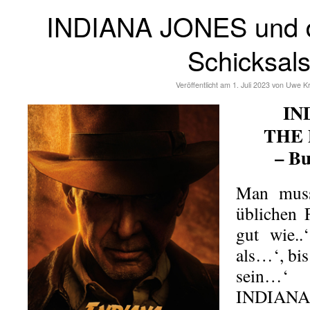
INDIANA JONES und 
Schicksal
Veröffentlicht am
1. Juli 2023
von
Uwe K
IN
THE 
– Bu
Man muss
üblichen 
gut wie..
als…‘, bis
sein…‘
INDIAN