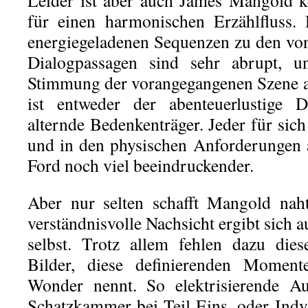
Leider ist aber auch James Mangold ke
für einen harmonischen Erzählfluss.
energiegeladenen Sequenzen zu den vo
Dialogpassagen sind sehr abrupt, 
Stimmung der vorangegangenen Szene a
ist entweder der abenteuerlustige D
alternde Bedenkenträger. Jeder für sich 
und in den physischen Anforderungen 
Ford noch viel beeindruckender.
Aber nur selten schafft Mangold nah
verständnisvolle Nachsicht ergibt sich a
selbst. Trotz allem fehlen dazu die
Bilder, diese definierenden Momen
Wonder nennt. So elektrisierende Au
Schatzkammer bei Teil Eins, oder Ind