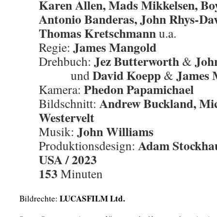
Karen Allen, Mads Mikkelsen, Bo
Antonio Banderas, John Rhys-Dav
Thomas Kretschmann
u.a.
James Mangold
Regie:
Jez Butterworth
Joh
Drehbuch:
&
David Koepp
James 
. . . . . .
und
&
Phedon Papamichael
Kamera:
Andrew Buckland, Mic
Bildschnitt:
Westervelt
John Williams
Musik:
Adam Stockha
Produktionsdesign:
USA / 2023
153
Minuten
LUCASFILM Ltd.
Bildrechte: