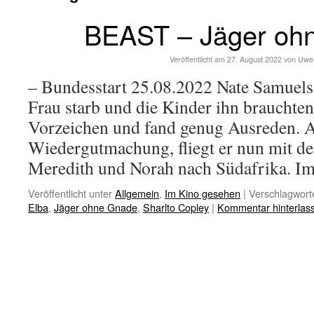
BEAST – Jäger oh
Veröffentlicht am
27. August 2022
von
Uwe
– Bundesstart 25.08.2022 Nate Samuels 
Frau starb und die Kinder ihn brauchten.
Vorzeichen und fand genug Ausreden. A
Wiedergutmachung, fliegt er nun mit d
Meredith und Norah nach Südafrika. 
Veröffentlicht unter
Allgemein
,
Im Kino gesehen
|
Verschlagworte
Elba
,
Jäger ohne Gnade
,
Sharlto Copley
|
Kommentar hinterlas