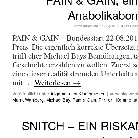
Anabolikabo
Veröffentlicht am
22. August 2013
von
Chic
PAIN & GAIN – Bundesstart 22.08.2013
Preis. Die eigentlich korrekte Übersetzu
trifft eher Michael Bays Bemühungen, ta
Geschichte erzählen zu wollen. Zuerst
eine dieser realitätsfremden Unterhaltu
mit …
Weiterlesen
→
Veröffentlicht unter
Allgemein
,
Im Kino gesehen
|
Verschlagworte
Marrk Wahlberg
,
Michael Bay
,
Pain & Gain
,
Thriller
|
Kommentar 
SNITCH – EIN RISK