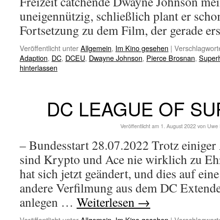
Freizeit catchende Dwayne Johnson mein
uneigennützig, schließlich plant er schon
Fortsetzung zu dem Film, der gerade e
Veröffentlicht unter
Allgemein
,
Im Kino gesehen
|
Verschlagworte
Adaption
,
DC
,
DCEU
,
Dwayne Johnson
,
Pierce Brosnan
,
Super
hinterlassen
DC LEAGUE OF SU
Veröffentlicht am
1. August 2022
von
Uwe 
– Bundesstart 28.07.2022 Trotz einiger 
sind Krypto und Ace nie wirklich zu 
hat sich jetzt geändert, und dies auf ei
andere Verfilmung aus dem DC Extende
anlegen …
Weiterlesen
→
Veröffentlicht unter
Allgemein
,
Im Kino gesehen
|
Verschlagworte