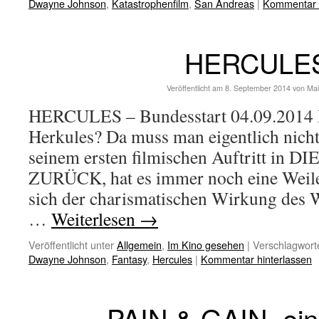
Dwayne Johnson
,
Katastrophenfilm
,
San Andreas
|
Kommentar h
HERCULE
Veröffentlicht am
8. September 2014
von
Mai
HERCULES – Bundesstart 04.09.2014 
Herkules? Da muss man eigentlich nicht
seinem ersten filmischen Auftritt i
ZURÜCK, hat es immer noch eine Weile
sich der charismatischen Wirkung des
…
Weiterlesen
→
Veröffentlicht unter
Allgemein
,
Im Kino gesehen
|
Verschlagworte
Dwayne Johnson
,
Fantasy
,
Hercules
|
Kommentar hinterlassen
PAIN & GAIN, ein