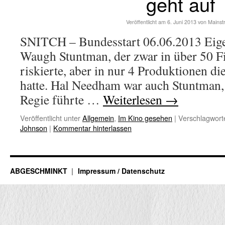
geht auf
Veröffentlicht am
6. Juni 2013
von
Mainst
SNITCH – Bundesstart 06.06.2013 Eige
Waugh Stuntman, der zwar in über 50 
riskierte, aber in nur 4 Produktionen die
hatte. Hal Needham war auch Stuntman,
Regie führte …
Weiterlesen
→
Veröffentlicht unter
Allgemein
,
Im Kino gesehen
|
Verschlagworte
Johnson
|
Kommentar hinterlassen
ABGESCHMINKT
Impressum / Datenschutz