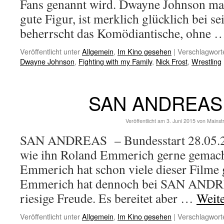
Fans genannt wird. Dwayne Johnson ma
gute Figur, ist merklich glücklich bei se
beherrscht das Komödiantische, ohne
Veröffentlicht unter
Allgemein
,
Im Kino gesehen
|
Verschlagworte
Dwayne Johnson
,
Fighting with my Family
,
Nick Frost
,
Wrestling
SAN ANDREAS 
Veröffentlicht am
3. Juni 2015
von
Mainst
SAN ANDREAS – Bundesstart 28.05.201
wie ihn Roland Emmerich gerne gemacht
Emmerich hat schon viele dieser Filme
Emmerich hat dennoch bei SAN ANDRE
riesige Freude. Es bereitet aber …
Weit
Veröffentlicht unter
Allgemein
,
Im Kino gesehen
|
Verschlagworte