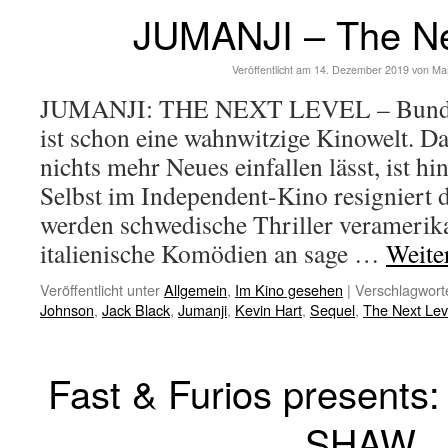
JUMANJI – The Ne
Veröffentlicht am
14. Dezember 2019
von
Ma
JUMANJI: THE NEXT LEVEL – Bundes
ist schon eine wahnwitzige Kinowelt. D
nichts mehr Neues einfallen lässt, ist hi
Selbst im Independent-Kino resigniert d
werden schwedische Thriller veramerika
italienische Komödien an sage …
Weite
Veröffentlicht unter
Allgemein
,
Im Kino gesehen
|
Verschlagworte
Johnson
,
Jack Black
,
Jumanji
,
Kevin Hart
,
Sequel
,
The Next Lev
Fast & Furios present
SHAW