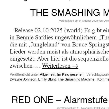
THE SMASHING 
Veröffentlicht am
9. Oktober 2025
von
Uwe
– Release 02.10.2025 (world) Es gibt ei
in Bennie Safdies ungewöhnlichem „Th
die mit ‚Jungleland‘ von Bruce Springste
Lieder werden meist als atmosphärische
eingesetzt. Aber hier ist die sequenziell
zwischen …
Weiterlesen
→
Veröffentlicht unter
Allgemein
,
Im Kino gesehen
|
Verschlagworte
Dwayne Johnson
,
Emily Blunt
,
The Smashing Machine
|
Kommen
RED ONE – Alarmstufe
Veröffentlicht am
11. November 2024
von
Uw