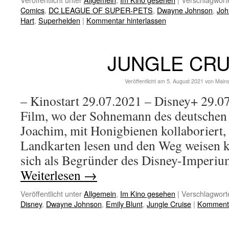
Comics
,
DC LEAGUE OF SUPER-PETS
,
Dwayne Johnson
,
Joh
Hart
,
Superhelden
|
Kommentar hinterlassen
JUNGLE CRU
Veröffentlicht am
5. August 2021
von
Main
– Kinostart 29.07.2021 – Disney+ 29.07
Film, wo der Sohnemann des deutschen 
Joachim, mit Honigbienen kollaboriert, 
Landkarten lesen und den Weg weisen k
sich als Begründer des Disney-Imperi
Weiterlesen
→
Veröffentlicht unter
Allgemein
,
Im Kino gesehen
|
Verschlagworte
Disney
,
Dwayne Johnson
,
Emily Blunt
,
Jungle Cruise
|
Kommenta