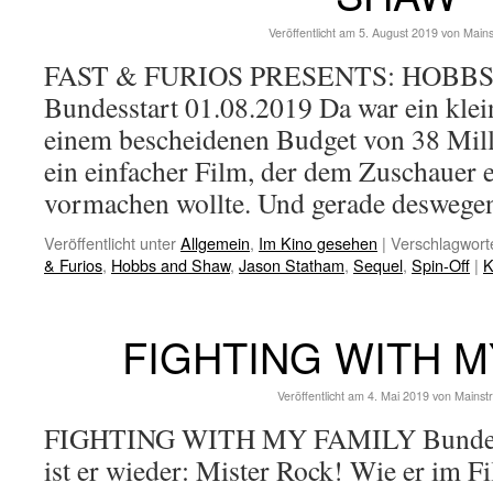
Veröffentlicht am
5. August 2019
von
Main
FAST & FURIOS PRESENTS: HOBB
Bundesstart 01.08.2019 Da war ein klein
einem bescheidenen Budget von 38 Mill
ein einfacher Film, der dem Zuschauer e
vormachen wollte. Und gerade desweg
Veröffentlicht unter
Allgemein
,
Im Kino gesehen
|
Verschlagworte
& Furios
,
Hobbs and Shaw
,
Jason Statham
,
Sequel
,
Spin-Off
|
K
FIGHTING WITH M
Veröffentlicht am
4. Mai 2019
von
Mainst
FIGHTING WITH MY FAMILY Bundesst
ist er wieder: Mister Rock! Wie er im F