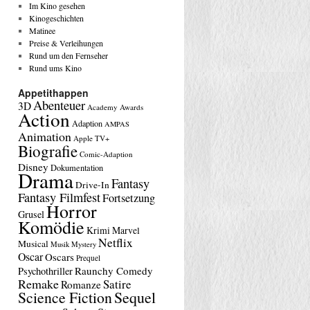
Im Kino gesehen
Kinogeschichten
Matinee
Preise & Verleihungen
Rund um den Fernseher
Rund ums Kino
Appetithappen
Abenteuer
3D
Academy Awards
Action
Adaption
AMPAS
Animation
Apple TV+
Biografie
Comic-Adaption
Disney
Dokumentation
Drama
Fantasy
Drive-In
Fantasy Filmfest
Fortsetzung
Horror
Grusel
Komödie
Krimi
Marvel
Netflix
Musical
Musik
Mystery
Oscar
Oscars
Prequel
Raunchy Comedy
Psychothriller
Remake
Satire
Romanze
Science Fiction
Sequel