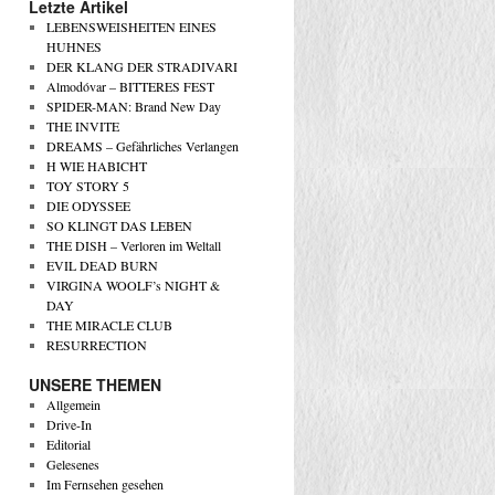
Letzte Artikel
LEBENSWEISHEITEN EINES
HUHNES
DER KLANG DER STRADIVARI
Almodóvar – BITTERES FEST
SPIDER-MAN: Brand New Day
THE INVITE
DREAMS – Gefährliches Verlangen
H WIE HABICHT
TOY STORY 5
DIE ODYSSEE
SO KLINGT DAS LEBEN
THE DISH – Verloren im Weltall
EVIL DEAD BURN
VIRGINA WOOLF’s NIGHT &
DAY
THE MIRACLE CLUB
RESURRECTION
UNSERE THEMEN
Allgemein
Drive-In
Editorial
Gelesenes
Im Fernsehen gesehen