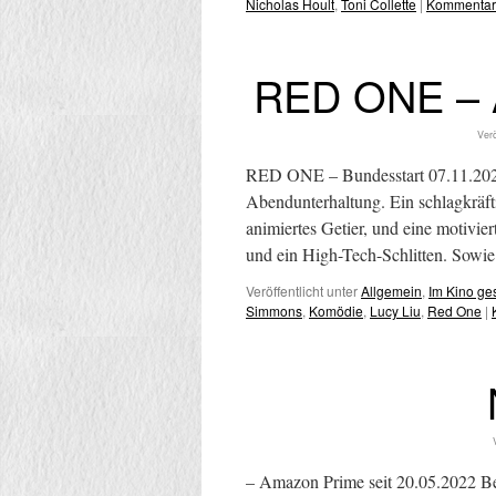
Nicholas Hoult
,
Toni Collette
|
Kommentar 
RED ONE – A
Verö
RED ONE – Bundesstart 07.11.2024
Abendunterhaltung. Ein schlagkräf
animiertes Getier, und eine motivier
und ein High-Tech-Schlitten. Sow
Veröffentlicht unter
Allgemein
,
Im Kino g
Simmons
,
Komödie
,
Lucy Liu
,
Red One
|
– Amazon Prime seit 20.05.2022 Bei