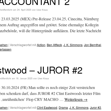
 ACCOUNTANT 2
eröffentlicht am
24. April 2025
von
Uwe Kraus
e 23.03.2025 (MEX) Pre-Release 23.04.25, Cinecitta, Nürnberg
inem Auftrag angegriffen und getötet. Seine ehemalige Kollegin
zbehörde, will die Hintergründe aufklären. Die letzte Nachricht
esehen
|
Verschlagwortet mit
Action
,
Ben Affleck
,
J. K. Simmons
,
Jon Bernthal
,
erlassen
astwood – JUROR #2
röffentlicht am
18. Januar 2025
von
Uwe Kraus
 30.10.2024 (FR) Man sollte es noch einige Zeit verstreichen
ben schenken darf, dass JUROR #2 Clint Eastwoods letzter Film
r es ‚unrühmlichen‘ Flop CRY MACHO …
Weiterlesen
→
esehen
|
Verschlagwortet mit
Clint Eastwood
,
Drama
,
J. K. Simmons
,
Juror #2
,