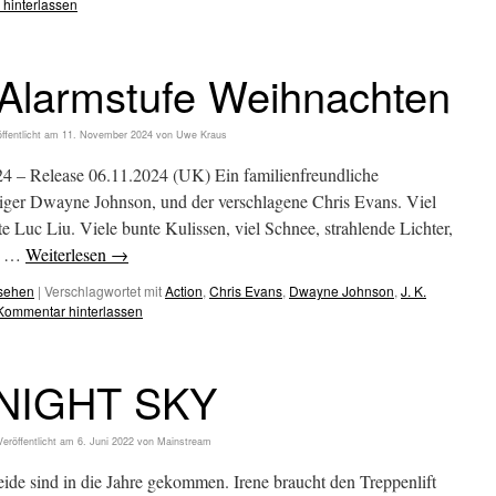
hinterlassen
larmstufe Weihnachten
ffentlicht am
11. November 2024
von
Uwe Kraus
 – Release 06.11.2024 (UK) Ein familienfreundliche
tiger Dwayne Johnson, und der verschlagene Chris Evans. Viel
te Luc Liu. Viele bunte Kulissen, viel Schnee, strahlende Lichter,
ie …
Weiterlesen
→
esehen
|
Verschlagwortet mit
Action
,
Chris Evans
,
Dwayne Johnson
,
J. K.
Kommentar hinterlassen
NIGHT SKY
Veröffentlicht am
6. Juni 2022
von
Mainstream
de sind in die Jahre gekommen. Irene braucht den Treppenlift