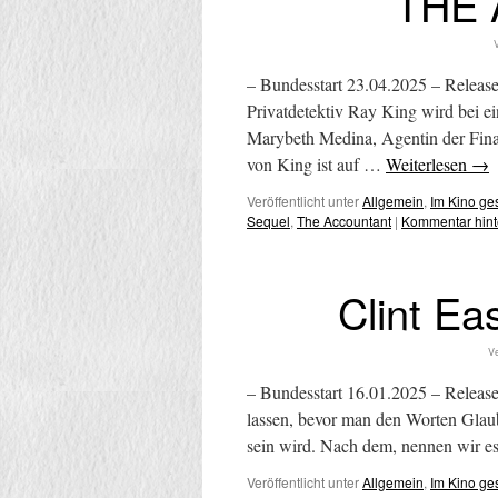
THE
V
– Bundesstart 23.04.2025 – Releas
Privatdetektiv Ray King wird bei e
Marybeth Medina, Agentin der Finan
von King ist auf …
Weiterlesen
→
Veröffentlicht unter
Allgemein
,
Im Kino g
Sequel
,
The Accountant
|
Kommentar hint
Clint E
Ve
– Bundesstart 16.01.2025 – Release
lassen, bevor man den Worten Glau
sein wird. Nach dem, nennen wi
Veröffentlicht unter
Allgemein
,
Im Kino g