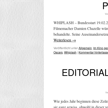
P
Ver
WHIPLASH – Bundesstart 19.02.2015
Filmemacher Damien Chazelle würde 
behandelte. Seine Auseinandersetzu
Weiterlesen
→
Veröffentlicht unter
Allgemein
,
Im Kino g
Oscars
,
Whiplash
|
Kommentar hinterlass
EDITORIAL:
Ve
Wie jedes Jahr beginnen diese Zeile
sie ganz gewiss, obwohl in dieser