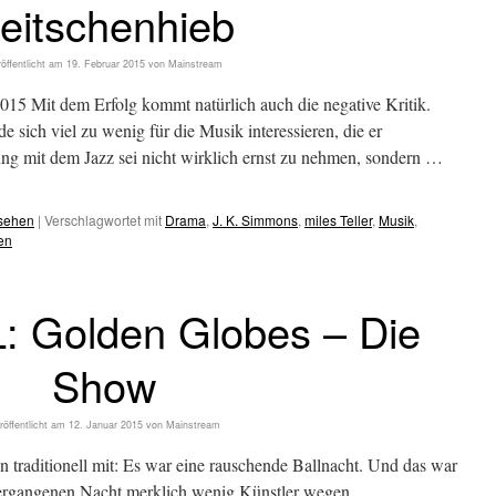
eitschenhieb
öffentlicht am
19. Februar 2015
von
Mainstream
 Mit dem Erfolg kommt natürlich auch die negative Kritik.
sich viel zu wenig für die Musik interessieren, die er
ng mit dem Jazz sei nicht wirklich ernst zu nehmen, sondern …
esehen
|
Verschlagwortet mit
Drama
,
J. K. Simmons
,
miles Teller
,
Musik
,
en
 Golden Globes – Die
Show
röffentlicht am
12. Januar 2015
von
Mainstream
n traditionell mit: Es war eine rauschende Ballnacht. Und das war
 vergangenen Nacht merklich wenig Künstler wegen