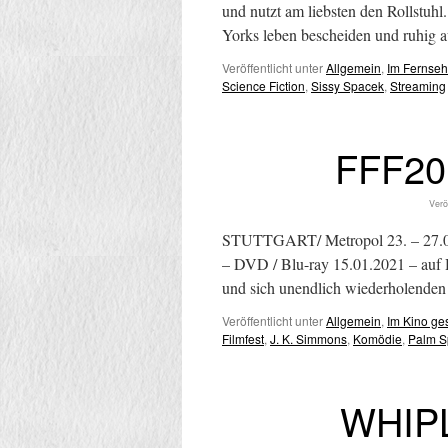
und nutzt am liebsten den Rollstuhl.
Yorks leben bescheiden und ruhig
Veröffentlicht unter
Allgemein
,
Im Fernse
Science Fiction
,
Sissy Spacek
,
Streaming
FFF20
Verö
STUTTGART/ Metropol 23. – 27.0
– DVD / Blu-ray 15.01.2021 – auf H
und sich unendlich wiederholende
Veröffentlicht unter
Allgemein
,
Im Kino g
Filmfest
,
J. K. Simmons
,
Komödie
,
Palm S
WHIPL