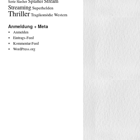
Stream
Splatter
Serie
Slasher
Streaming
Superhelden
Thriller
Tragikomödie
Western
Anmeldung + Meta
Anmelden
Eintrags-Feed
Kommentar-Feed
WordPress.org