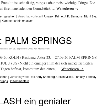
 Franklin ist sehr rüstig, vergisst aber meist wichtige Dinge. Die
 auf ihrem ausladenden Grundstück …
Weiterlesen
→
hen gesehen
|
Verschlagwortet mit
Amazon Prime
,
J. K. Simmons
,
Night Sky
,
|
Kommentar hinterlassen
: PALM SPRINGS
ffentlicht am
26. September 2020
von
Mainstream
9.20 KÖLN / Residenz-Astor 23. – 27.09.20 PALM SPRINGS
ULU (US) Nicht ein einziger Film der sich mit Zeitschleifen
n Tagen befasst, kommt um den einen, …
Weiterlesen
→
esehen
|
Verschlagwortet mit
Andy Samberg
,
Cristin Milioti
,
Fantasy
,
Fantasy
prings
|
2 Kommentare
ASH ein genialer