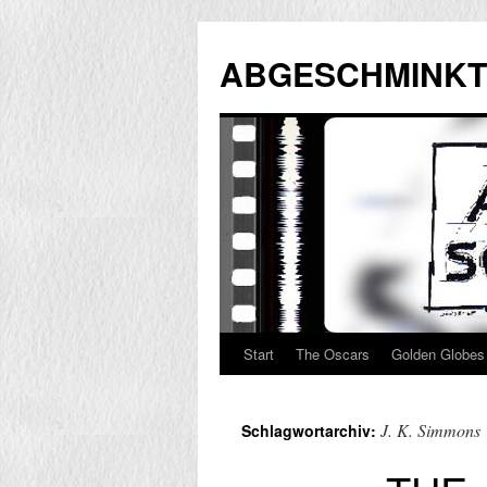
Zum
Inhalt
ABGESCHMINKT
springen
Start
The Oscars
Golden Globes
J. K. Simmons
Schlagwortarchiv: