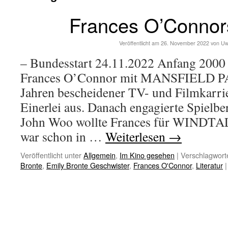
Frances O’Connor
Veröffentlicht am
26. November 2022
von
Uw
– Bundesstart 24.11.2022 Anfang 2000 
Frances O’Connor mit MANSFIELD PA
Jahren bescheidener TV- und Filmkarrie
Einerlei aus. Danach engagierte Spielber
John Woo wollte Frances für WINDT
war schon in …
Weiterlesen
→
Veröffentlicht unter
Allgemein
,
Im Kino gesehen
|
Verschlagworte
Bronte
,
Emily Bronte Geschwister
,
Frances O'Connor
,
Literatur
|