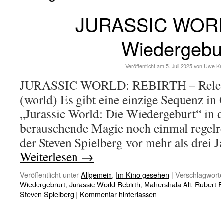
JURASSIC WORL
Wiedergebu
Veröffentlicht am
5. Juli 2025
von
Uwe K
JURASSIC WORLD: REBIRTH – Releas
(world) Es gibt eine einzige Sequenz i
„Jurassic World: Die Wiedergeburt“ in 
berauschende Magie noch einmal regelr
der Steven Spielberg vor mehr als drei
Weiterlesen
→
Veröffentlicht unter
Allgemein
,
Im Kino gesehen
|
Verschlagworte
Wiedergebrurt
,
Jurassic World Rebirth
,
Mahershala Ali
,
Rubert 
Steven Spielberg
|
Kommentar hinterlassen