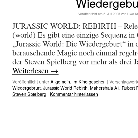
Wiedergebu
Veröffentlicht am
5. Juli 2025
von
Uwe K
JURASSIC WORLD: REBIRTH – Releas
(world) Es gibt eine einzige Sequenz i
„Jurassic World: Die Wiedergeburt“ in 
berauschende Magie noch einmal regelr
der Steven Spielberg vor mehr als drei
Weiterlesen
→
Veröffentlicht unter
Allgemein
,
Im Kino gesehen
|
Verschlagworte
Wiedergebrurt
,
Jurassic World Rebirth
,
Mahershala Ali
,
Rubert 
Steven Spielberg
|
Kommentar hinterlassen