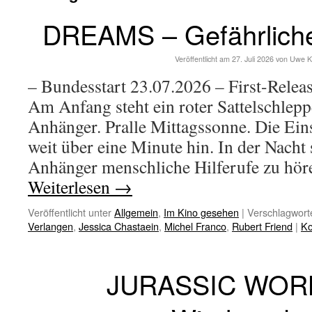
DREAMS – Gefährliche
Veröffentlicht am
27. Juli 2026
von
Uwe K
– Bundesstart 23.07.2026 – First-Rele
Am Anfang steht ein roter Sattelschlepp
Anhänger. Pralle Mittagssonne. Die Eins
weit über eine Minute hin. In der Nacht
Anhänger menschliche Hilferufe zu hö
Weiterlesen
→
Veröffentlicht unter
Allgemein
,
Im Kino gesehen
|
Verschlagworte
Verlangen
,
Jessica Chastaein
,
Michel Franco
,
Rubert Friend
|
Ko
JURASSIC WORL