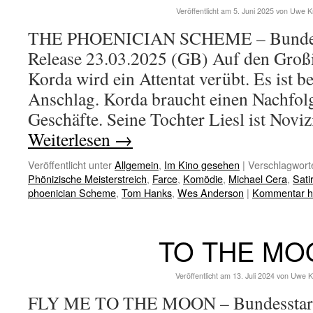
Veröffentlicht am
5. Juni 2025
von
Uwe K
THE PHOENICIAN SCHEME – Bundesst
Release 23.03.2025 (GB) Auf den Großi
Korda wird ein Attentat verübt. Es ist be
Anschlag. Korda braucht einen Nachfolg
Geschäfte. Seine Tochter Liesl ist Novi
Weiterlesen
→
Veröffentlicht unter
Allgemein
,
Im Kino gesehen
|
Verschlagworte
Phönizische Meisterstreich
,
Farce
,
Komödie
,
Michael Cera
,
Sati
phoenician Scheme
,
Tom Hanks
,
Wes Anderson
|
Kommentar hi
TO THE MO
Veröffentlicht am
13. Juli 2024
von
Uwe K
FLY ME TO THE MOON – Bundesstart 