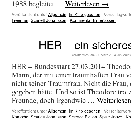
1988 begleitet …
Weiterlesen
→
Veröffentlicht unter
Allgemein
,
Im Kino gesehen
|
Verschlagworte
Freeman
,
Scarlett Johansson
|
Kommentar hinterlassen
HER – ein sichere
Veröffentlicht am
27. März 2014
von
Mains
HER – Bundesstart 27.03.2014 Theodore
Mann, der mit einer traumhaften Frau ve
nicht seiner Traumfrau. Nicht die Frau, d
gegeben hätte. Und so ist Theodore trotz
Freunde, doch irgendwie …
Weiterlese
Veröffentlicht unter
Allgemein
,
Im Kino gesehen
|
Verschlagworte
Komödie
,
Scarlett Johansson
,
Science Fiction
,
Spike Jonze
|
Ko