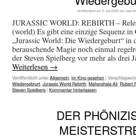
Veröffentlicht am
5. Juli 2025
von
Uwe K
JURASSIC WORLD: REBIRTH – Releas
(world) Es gibt eine einzige Sequenz i
„Jurassic World: Die Wiedergeburt“ in 
berauschende Magie noch einmal regelr
der Steven Spielberg vor mehr als drei
Weiterlesen
→
Veröffentlicht unter
Allgemein
,
Im Kino gesehen
|
Verschlagworte
Wiedergebrurt
,
Jurassic World Rebirth
,
Mahershala Ali
,
Rubert 
Steven Spielberg
|
Kommentar hinterlassen
DER PHÖNIZI
MEISTERSTR