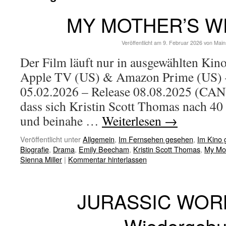
MY MOTHER’S W
Veröffentlicht am
9. Februar 2026
von
Main
Der Film läuft nur in ausgewählten Kin
Apple TV (US) & Amazon Prime (US) –
05.02.2026 – Release 08.08.2025 (CAN) 
dass sich Kristin Scott Thomas nach 40
und beinahe …
Weiterlesen
→
Veröffentlicht unter
Allgemein
,
Im Fernsehen gesehen
,
Im Kino
Biografie
,
Drama
,
Emily Beecham
,
Kristin Scott Thomas
,
My Mo
Sienna Miller
|
Kommentar hinterlassen
JURASSIC WORL
Wiedergebu