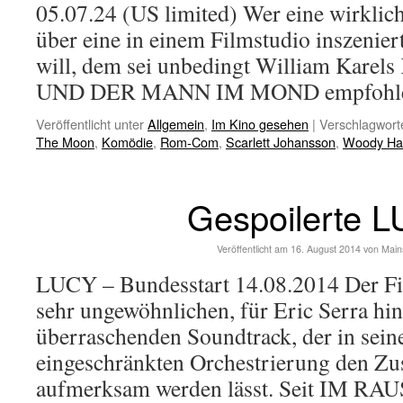
05.07.24 (US limited) Wer eine wirkli
über eine in einem Filmstudio inszeni
will, dem sei unbedingt William Kar
UND DER MANN IM MOND empfohl
Veröffentlicht unter
Allgemein
,
Im Kino gesehen
|
Verschlagworte
The Moon
,
Komödie
,
Rom-Com
,
Scarlett Johansson
,
Woody Har
Gespoilerte 
Veröffentlicht am
16. August 2014
von
Main
LUCY – Bundesstart 14.08.2014 Der Fi
sehr ungewöhnlichen, für Eric Serra hi
überraschenden Soundtrack, der in sein
eingeschränkten Orchestrierung den Zu
aufmerksam werden lässt. Seit IM R