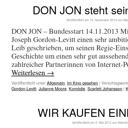
DON JON steht se
Veröffentlicht am
15. November 2013
von
Ma
DON JON – Bundesstart 14.11.2013 Mi
Joseph Gordon-Levitt einen sehr ambiti
Leib geschrieben, um seinen Regie-Eins
Geschichte um einen sehr gut aussehend
zahlreicher Partnerinnen von Internet-
Weiterlesen
→
Veröffentlicht unter
Allgemein
,
Im Kino gesehen
|
Verschlagworte
Gordon-Levitt
,
Julianne Moore
,
Komödie
,
Scarlett Johansson
|
K
WIR KAUFEN EI
Veröffentlicht am
2. Mai 2012
von
Mainst