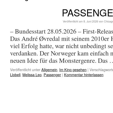
PASSENG
Veröffentlicht am
8. Juni 2026
von
Chicag
– Bundesstart 28.05.2026 – First-Rele
Das André Øvredal mit seinem 2010er H
viel Erfolg hatte, war nicht unbedingt s
verdanken. Der Norweger kam einfach mi
neuen Idee für das Monstergenre. Das
Veröffentlicht unter
Allgemein
,
Im Kino gesehen
|
Verschlagworte
Llobell
,
Melissa Leo
,
Passenger
|
Kommentar hinterlassen