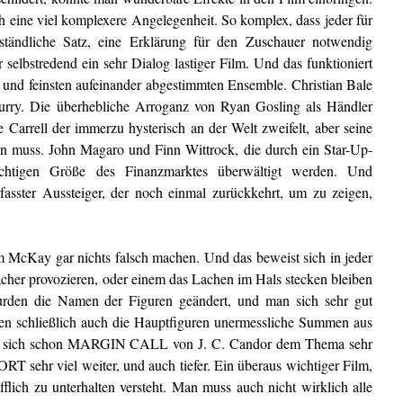
 eine viel komplexere Angelegenheit. So komplex, dass jeder für
ständliche Satz, eine Erklärung für den Zuschauer notwendig
lbstredend ein sehr Dialog lastiger Film. Und das funktioniert
 und feinsten aufeinander abgestimmten Ensemble. Christian Bale
 Burry. Die überhebliche Arroganz von Ryan Gosling als Händler
Carrell der immerzu hysterisch an der Welt zweifelt, aber seine
 muss. John Magaro und Finn Wittrock, die durch ein Star-Up-
chtigen Größe des Finanzmarktes überwältigt werden. Und
gefasster Aussteiger, der noch einmal zurückkehrt, um zu zeigen,
m McKay gar nichts falsch machen. Und das beweist sich in jeder
cher provozieren, oder einem das Lachen im Hals stecken bleiben
urden die Namen der Figuren geändert, und man sich sehr gut
ben schließlich auch die Hauptfiguren unermessliche Summen aus
Hat sich schon MARGIN CALL von J. C. Candor dem Thema sehr
 sehr viel weiter, und auch tiefer. Ein überaus wichtiger Film,
efflich zu unterhalten versteht. Man muss auch nicht wirklich alle