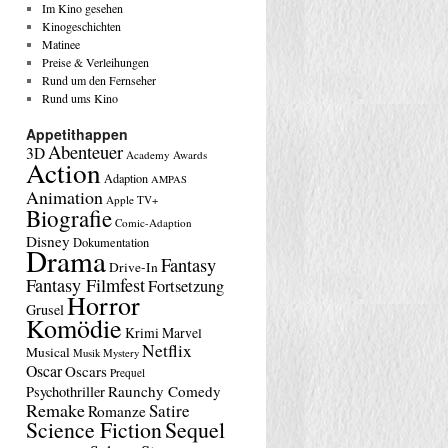
Im Kino gesehen
Kinogeschichten
Matinee
Preise & Verleihungen
Rund um den Fernseher
Rund ums Kino
Appetithappen
Abenteuer
3D
Academy Awards
Action
Adaption
AMPAS
Animation
Apple TV+
Biografie
Comic-Adaption
Disney
Dokumentation
Drama
Fantasy
Drive-In
Fantasy Filmfest
Fortsetzung
Horror
Grusel
Komödie
Krimi
Marvel
Netflix
Musical
Musik
Mystery
Oscar
Oscars
Prequel
Raunchy Comedy
Psychothriller
Remake
Satire
Romanze
Science Fiction
Sequel