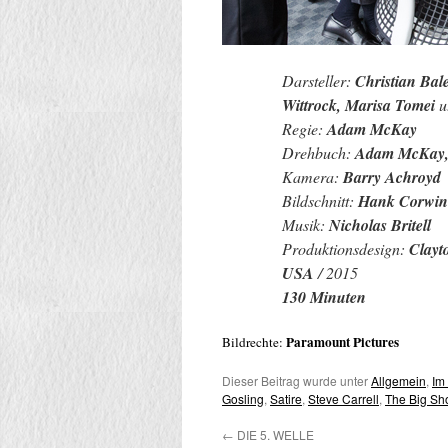
Darsteller:
Christian Bal
Wittrock, Marisa Tomei
u
Regie:
Adam McKay
Drehbuch:
Adam McKay, 
Kamera:
Barry Achroyd
Bildschnitt:
Hank Corwin
Musik:
Nicholas Britell
Produktionsdesign:
Clayt
USA
/ 2015
130 Minuten
Paramount Pictures
Bildrechte:
Dieser Beitrag wurde unter
Allgemein
,
Im
Gosling
,
Satire
,
Steve Carrell
,
The Big Sho
←
DIE 5. WELLE