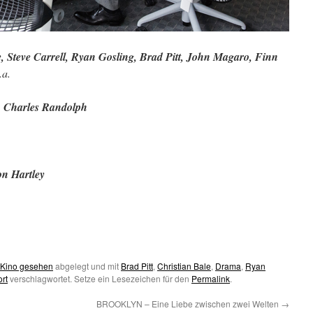
e, Steve Carrell, Ryan Gosling, Brad Pitt, John Magaro, Finn
.a.
Charles Randolph
on Hartley
 Kino gesehen
abgelegt und mit
Brad Pitt
,
Christian Bale
,
Drama
,
Ryan
rt
verschlagwortet. Setze ein Lesezeichen für den
Permalink
.
BROOKLYN – Eine Liebe zwischen zwei Welten
→