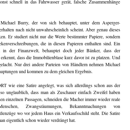
nst schnell in das Fahrwasser gerät, falsche Zusammenhänge
Michael Burry, der von sich behauptet, unter dem Asperger-
halten nach nicht unwahrscheinlich scheint. Aber genau dieses
cken. Er studiert nicht nur die Werte bestimmter Papiere, sondern
kenverschreibungen, die in diesen Papieren enthalten sind. Ein
en in der Finanzwelt, behauptet doch jeder Bänker, dass der
 erkennt, dass die Immobilienblase kurz davor ist zu platzen. Und
sgelacht. Nur drei andere Parteien von Händlern nehmen Michael
hauptungen und kommen zu dem gleichen Ergebnis.
e eine Satire angelegt, was sich allerdings schon aus der
t so unglaublich, dass man als Zuschauer einfach Zweifel haben
chen einzelnen Passagen, schneiden die Macher immer wieder reale
Menschen, Zwangsräumungen, Bekanntmachungen von
enzüge wo vor jedem Haus ein Verkaufsschild steht. Die Satire
man eigentlich schon wieder verdrängt hat.