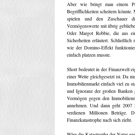
Aber wie bringt man einem P
Begrifflichkeiten scheitern könnte
spielen und den Zuschauer di
Vermögenswerte mit übrig gebliebe
Oder Margot Robbie, die aus ei
Sicherheiten erläutert. Schließlic
wie der Domino-Effekt funktionier
einfach platzen musste.
Short bedeutet in der Finanzwelt e
einer Wette gleichgesetzt ist. Da 
Immobilienmarkt einfach viel zu st
und Ignoranz der großen Banken ge
Vermögen gegen den Immobilienmar
annehmen. Und dann geht 2007 M
verdienen Millionen Beträge. 
Finanzkatastrophe nach sich zieht.
Wäre die Katastrophe der Natur ges