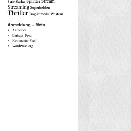
Stream
Splatter
Serie
Slasher
Streaming
Superhelden
Thriller
Tragikomödie
Western
Anmeldung + Meta
Anmelden
Eintrags-Feed
Kommentar-Feed
WordPress.org