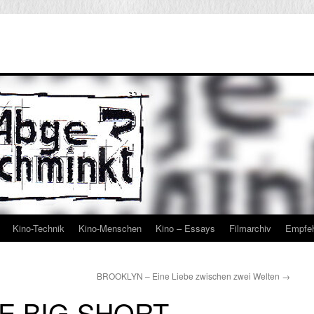
Kino-Technik
Kino-Menschen
Kino – Essays
Filmarchiv
Empfe
BROOKLYN – Eine Liebe zwischen zwei Welten
→
E BIG SHORT