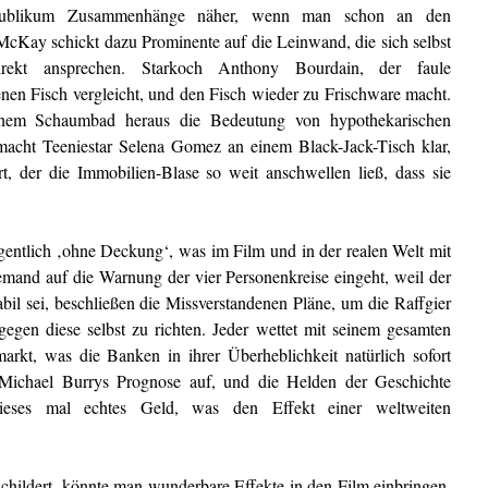
ublikum Zusammenhänge näher, wenn man schon an den
. McKay schickt dazu Prominente auf die Leinwand, die sich selbst
rekt ansprechen. Starkoch Anthony Bourdain, der faule
nen Fisch vergleicht, und den Fisch wieder zu Frischware macht.
nem Schaumbad heraus die Bedeutung von hypothekarischen
h macht Teeniestar Selena Gomez an einem Black-Jack-Tisch klar,
t, der die Immobilien-Blase so weit anschwellen ließ, dass sie
igentlich ‚ohne Deckung‘, was im Film und in der realen Welt mit
niemand auf die Warnung der vier Personenkreise eingeht, weil der
abil sei, beschließen die Missverstandenen Pläne, um die Raffgier
gen diese selbst zu richten. Jeder wettet mit seinem gesamten
kt, was die Banken in ihrer Überheblichkeit natürlich sofort
ichael Burrys Prognose auf, und die Helden der Geschichte
Dieses mal echtes Geld, was den Effekt einer weltweiten
childert, könnte man wunderbare Effekte in den Film einbringen.