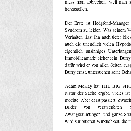
muss man abbrechen, weil man so
herzustellen.
Der Erste ist Hedgfond-Manager 
Syndrom zu leiden. Was seinem Ver
Verhalten lässt ihn auch tiefer bli
auch die unendlich vielen Hypothe
eigentlich unsinniges Unterfang
Immobilienmarkt sicher sein. Burry
dafür wird er von allen Seiten au
Burry ernst, untersuchen seine Be
Adam McKay hat THE BIG SHORT wi
Natur der Sache ergibt. Vieles is
möchte. Aber es ist passiert. Zwis
Bilder von verzweifelten 
Zwangsräumungen, und ganze Straß
wird zur bitteren Wirklichkeit, die 