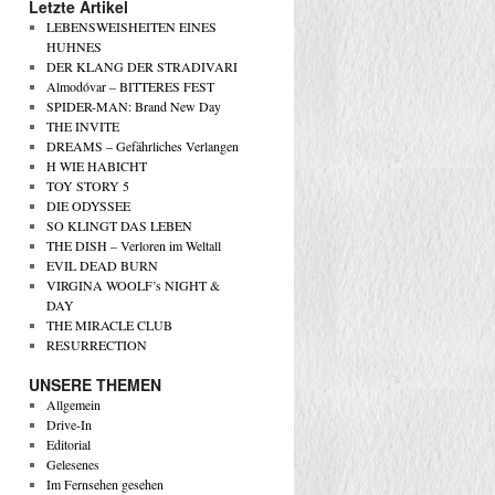
Letzte Artikel
LEBENSWEISHEITEN EINES
HUHNES
DER KLANG DER STRADIVARI
Almodóvar – BITTERES FEST
SPIDER-MAN: Brand New Day
THE INVITE
DREAMS – Gefährliches Verlangen
H WIE HABICHT
TOY STORY 5
DIE ODYSSEE
SO KLINGT DAS LEBEN
THE DISH – Verloren im Weltall
EVIL DEAD BURN
VIRGINA WOOLF’s NIGHT &
DAY
THE MIRACLE CLUB
RESURRECTION
UNSERE THEMEN
Allgemein
Drive-In
Editorial
Gelesenes
Im Fernsehen gesehen