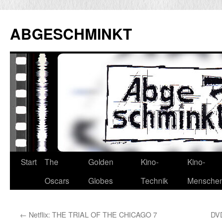
Zum
Inhalt
ABGESCHMINKT
springen
Start
The
Golden
Kino-
Kino-
Oscars
Globes
Technik
Mensche
←
Netflix: THE TRIAL OF THE CHICAGO 7
DV