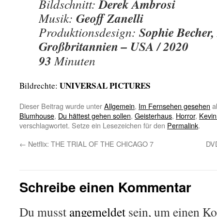
Derek Ambrosi
Bildschnitt:
Geoff Zanelli
Musik:
Sophie Becher,
Produktionsdesign:
Großbritannien – USA / 2020
93
Minuten
UNIVERSAL PICTURES
Bildrechte:
Dieser Beitrag wurde unter
Allgemein
,
Im Fernsehen gesehen
a
Blumhouse
,
Du hättest gehen sollen
,
Geisterhaus
,
Horror
,
Kevin
verschlagwortet. Setze ein Lesezeichen für den
Permalink
.
←
Netflix: THE TRIAL OF THE CHICAGO 7
DV
Schreibe einen Kommentar
Du musst
angemeldet
sein, um einen K