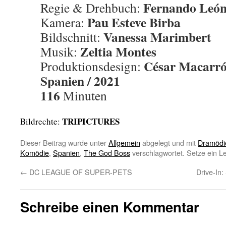
Fernando León
Regie & Drehbuch:
Pau Esteve Birba
Kamera:
Vanessa Marimbert
Bildschnitt:
Zeltia Montes
Musik:
César Macarr
Produktionsdesign:
Spanien / 2021
116
Minuten
TRIPICTURES
Bildrechte:
Dieser Beitrag wurde unter
Allgemein
abgelegt und mit
Dramödi
Komödie
,
Spanien
,
The God Boss
verschlagwortet. Setze ein L
←
DC LEAGUE OF SUPER-PETS
Drive-In
Schreibe einen Kommentar