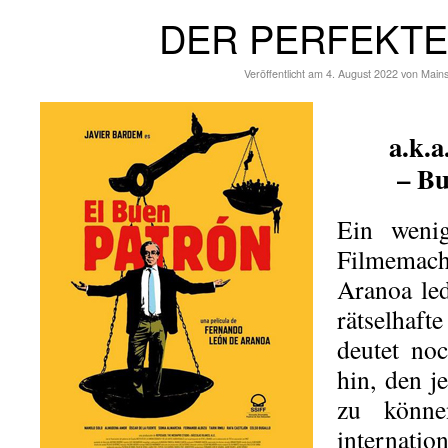
DER PERFEKTE
Veröffentlicht am
4. August 2022
von
Main
a.k.
– Bu
Ein wenig
Filmemac
Aranoa led
rätselhaf
deutet no
hin, den j
zu könne
internation