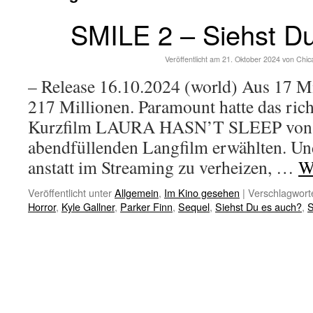
SMILE 2 – Siehst D
Veröffentlicht am
21. Oktober 2024
von
Chic
– Release 16.10.2024 (world) Aus 17 M
217 Millionen. Paramount hatte das rich
Kurzfilm LAURA HASN’T SLEEP von Pa
abendfüllenden Langfilm erwählten. Un
anstatt im Streaming zu verheizen, …
W
Veröffentlicht unter
Allgemein
,
Im Kino gesehen
|
Verschlagworte
Horror
,
Kyle Gallner
,
Parker Finn
,
Sequel
,
Siehst Du es auch?
,
S