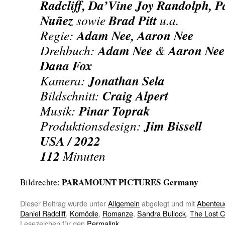
Radcliff, Da’Vine Joy Randolph, P
Nuñez
Brad Pitt
sowie
u.a.
Adam Nee, Aaron Nee
Regie:
Adam Nee
Aaron Ne
Drehbuch:
&
Dana Fox
Jonathan Sela
Kamera:
Craig Alpert
Bildschnitt:
Pinar Toprak
Musik:
Jim Bissell
Produktionsdesign:
USA / 2022
112
Minuten
PARAMOUNT PICTURES Germany
Bildrechte:
Dieser Beitrag wurde unter
Allgemein
abgelegt und mit
Abenteu
Daniel Radcliff
,
Komödie
,
Romanze
,
Sandra Bullock
,
The Lost C
Lesezeichen für den
Permalink
.