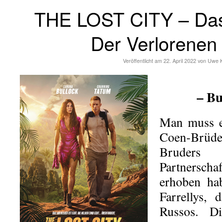
THE LOST CITY – Da
Der Verlorenen
Veröffentlicht am
22. April 2022
von
Uwe 
– Bu
Man muss eh
Coen-Brüd
Bruders 
Partnersc
erhoben ha
Farrellys,
Russos. Di